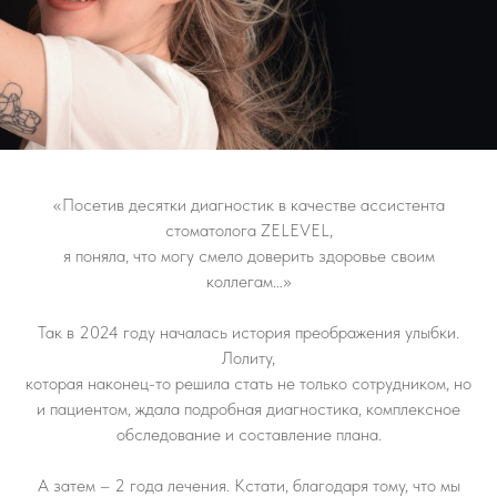
«Посетив десятки диагностик в качестве ассистента
стоматолога ZELEVEL,
я поняла, что могу смело доверить здоровье своим
коллегам…»
Так в 2024 году началась история преображения улыбки.
Лолиту,
которая наконец-то решила стать не только сотрудником, но
и пациентом, ждала подробная диагностика, комплексное
обследование и составление плана.
А затем – 2 года лечения. Кстати, благодаря тому, что мы